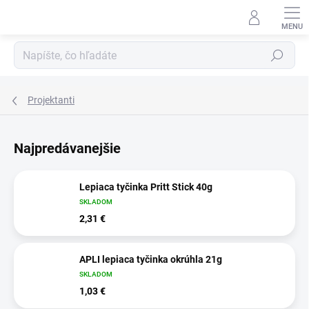
Prejsť
na
obsah
Hľadať
Projektanti
Najpredávanejšie
Lepiaca tyčinka Pritt Stick 40g
SKLADOM
2,31 €
APLI lepiaca tyčinka okrúhla 21g
SKLADOM
1,03 €