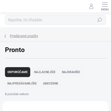
Prejsť
na
obsah
Hľadať
Predávané značky
Pronto
R
a
ODPORÚČAME
NAJLACNEJŠIE
NAJDRAHŠIE
d
e
NAJPREDÁVANEJŠIE
ABECEDNE
n
i
3
položiek celkom
e
V
p
ý
r