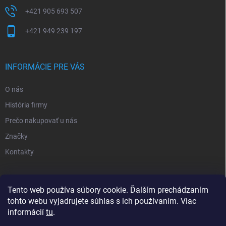
+421 905 693 507
+421 949 239 197
INFORMÁCIE PRE VÁS
O nás
História firmy
Prečo nakupovať u nás
Značky
Kontakty
NOVINKY
Tento web používa súbory cookie. Ďalším prechádzaním
tohto webu vyjadrujete súhlas s ich používaním. Viac
Inšpiratívne farby
informácií
tu
.