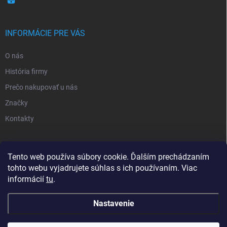
INFORMÁCIE PRE VÁS
O nás
História firmy
Prečo nakupovať u nás
Značky
Kontakty
NOVINKY
Tento web používa súbory cookie. Ďalším prechádzaním
tohto webu vyjadrujete súhlas s ich používaním. Viac
Inšpiratívne farby
informácií
tu
.
Nastavenie
Copyright 2026
Sortea s.r.o.
. Všetky práva vyhradené.
Upraviť nastavenie