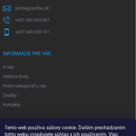
sortea
@
sortea.sk
+421 905 693 507
+421 949 239 197
INFORMÁCIE PRE VÁS
O nás
História firmy
Prečo nakupovať u nás
Značky
Kontakty
NOVINKY
Tento web používa súbory cookie. Ďalším prechádzaním
tohto webu vyjadrujete súhlas s ich používaním. Viac