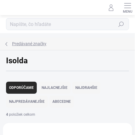
Prejsť
na
obsah
Hľadať
Predávané značky
Isolda
R
a
ODPORÚČAME
NAJLACNEJŠIE
NAJDRAHŠIE
d
e
NAJPREDÁVANEJŠIE
ABECEDNE
n
i
4
položiek celkom
e
V
p
ý
r