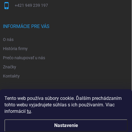
+421 949 239 197
INFORMÁCIE PRE VÁS
O nás
História firmy
Prečo nakupovať u nás
Značky
Kontakty
NOVINKY
Tento web používa súbory cookie. Ďalším prechádzaním
tohto webu vyjadrujete súhlas s ich používaním. Viac
Inšpiratívne farby
informácií
tu
.
Nastavenie