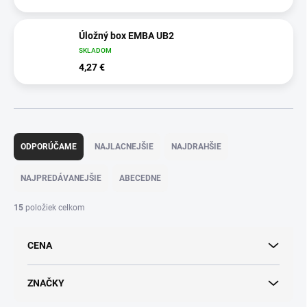
Úložný box EMBA UB2
SKLADOM
4,27 €
R
a
ODPORÚČAME
NAJLACNEJŠIE
NAJDRAHŠIE
d
e
NAJPREDÁVANEJŠIE
ABECEDNE
n
i
15
položiek celkom
e
p
CENA
r
o
d
ZNAČKY
u