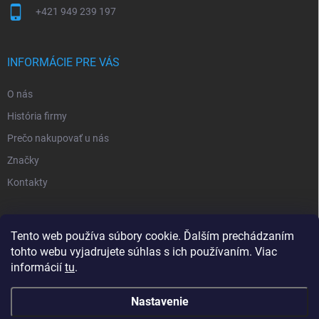
+421 949 239 197
INFORMÁCIE PRE VÁS
O nás
História firmy
Prečo nakupovať u nás
Značky
Kontakty
NOVINKY
Tento web používa súbory cookie. Ďalším prechádzaním
tohto webu vyjadrujete súhlas s ich používaním. Viac
Inšpiratívne farby
informácií
tu
.
Nastavenie