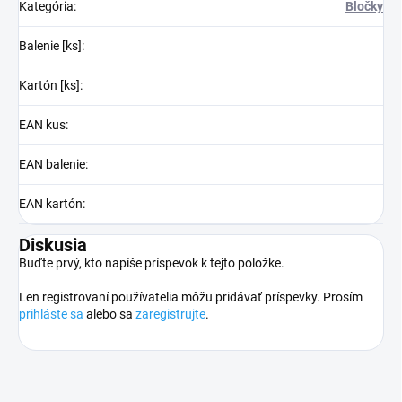
Kategória
:
Bločky
Balenie [ks]
:
Kartón [ks]
:
EAN kus
:
EAN balenie
:
EAN kartón
:
Diskusia
Buďte prvý, kto napíše príspevok k tejto položke.
Len registrovaní používatelia môžu pridávať príspevky. Prosím
prihláste sa
alebo sa
zaregistrujte
.