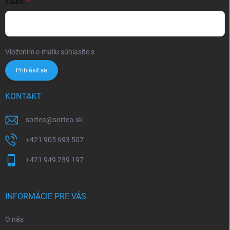
EMAIL
Vložením e-mailu súhlasíte s
podmienkami ochrany osobných údajov
Prihlásiť sa
KONTAKT
sortea
@
sortea.sk
+421 905 693 507
+421 949 239 197
INFORMÁCIE PRE VÁS
O nás