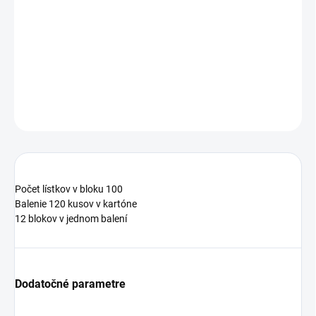
−
+
Pridať do košíka
5654-81
DETAILNÉ INFORMÁCIE
OPÝTAŤ SA
STRÁŽIŤ
Počet lístkov v bloku 100
Balenie 120 kusov v kartóne
12 blokov v jednom balení
Dodatočné parametre