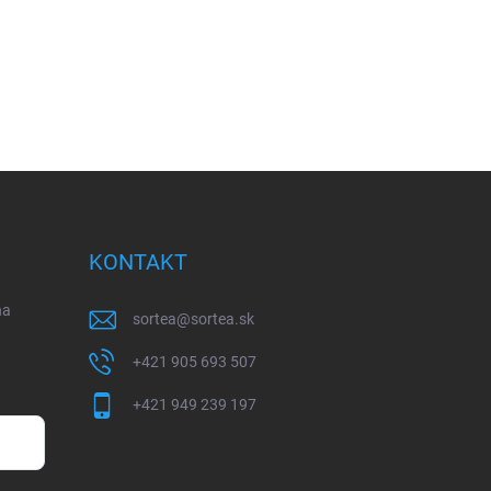
KONTAKT
na
sortea
@
sortea.sk
+421 905 693 507
+421 949 239 197