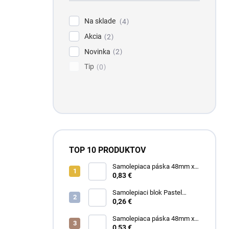
e
l
Na sklade
4
Akcia
2
Novinka
2
Tip
0
TOP 10 PRODUKTOV
Samolepiaca páska 48mm x
60m SA priehľadná
0,83 €
Samolepiaci blok Pastel
75mm x 75mm žltý
0,26 €
Samolepiaca páska 48mm x
60m ACR priehľadná "made in
0,53 €