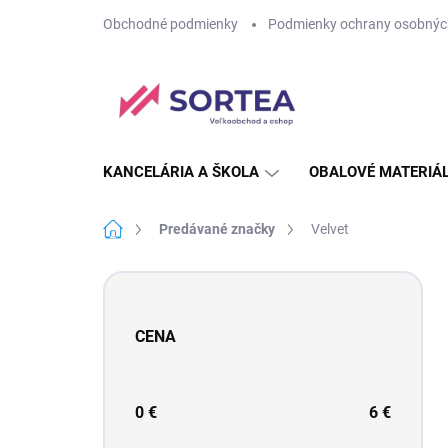
Prejsť
Obchodné podmienky
Podmienky ochrany osobnýc
na
obsah
KANCELÁRIA A ŠKOLA
OBALOVÉ MATERIÁ
Domov
Predávané značky
Velvet
B
o
č
CENA
n
ý
p
a
0
€
6
€
n