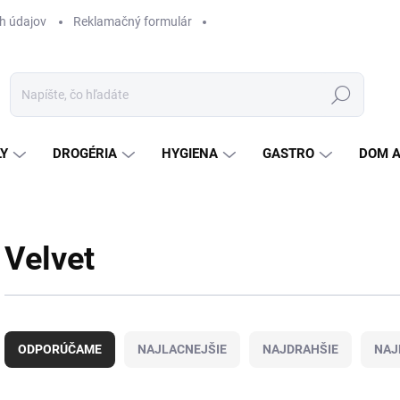
h údajov
Reklamačný formulár
Hľadať
LY
DROGÉRIA
HYGIENA
GASTRO
DOM 
Velvet
R
a
ODPORÚČAME
NAJLACNEJŠIE
NAJDRAHŠIE
NAJ
d
e