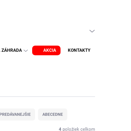
PRÁZDNY KOŠÍK
NÁKUPNÝ
KOŠÍK
A ZÁHRADA
AKCIA
KONTAKTY
OBĽÚBENÉ
PREDÁVANEJŠIE
ABECEDNE
4
položiek celkom