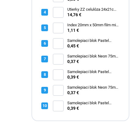
Italy"
Utierky ZZ celulóza 24x21cm
3000 ks
14,76 €
Index 20mm x 50mm film mix
2671-09
1,11 €
Samolepiaci blok Pastel
50mm x 40mm žltý 3kusy
0,45 €
Samolepiaci blok Neon 75mm
x 75mm zelený
0,37 €
Samolepiaci blok Pastel
75mm x 75mm ružový
0,39 €
Samolepiaci blok Neon 75mm
x 75mm žltý
0,37 €
Samolepiaci blok Pastel
75mm x 75mm modrý
0,39 €