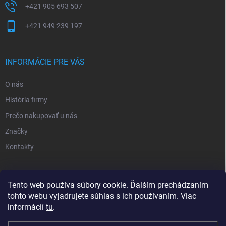
+421 905 693 507
+421 949 239 197
INFORMÁCIE PRE VÁS
O nás
História firmy
Prečo nakupovať u nás
Značky
Kontakty
NOVINKY
Tento web používa súbory cookie. Ďalším prechádzaním
tohto webu vyjadrujete súhlas s ich používaním. Viac
Inšpiratívne farby
informácií
tu
.