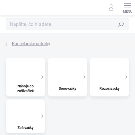
Prejsť
na
obsah
Hľadať
Kancelárske potreby
Náboje do
Dierovačky
Rozošívačky
zošívačiek
Zošívačky