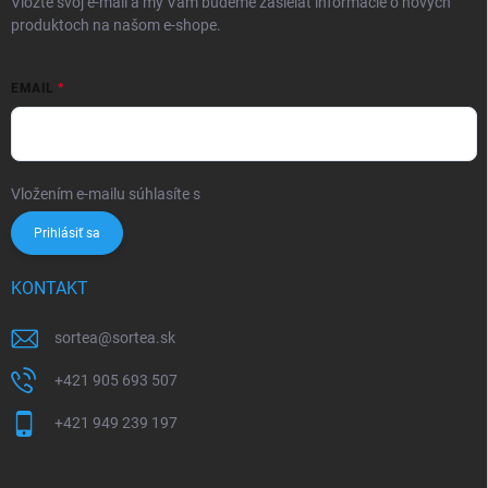
Vložte svoj e-mail a my Vám budeme zasielať informácie o nových
produktoch na našom e-shope.
EMAIL
Vložením e-mailu súhlasíte s
podmienkami ochrany osobných údajov
Prihlásiť sa
KONTAKT
sortea
@
sortea.sk
+421 905 693 507
+421 949 239 197