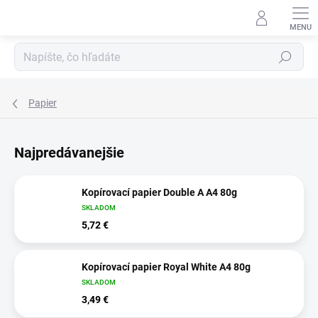
Prejsť
na
obsah
Hľadať
Papier
Najpredávanejšie
Kopírovací papier Double A A4 80g
SKLADOM
5,72 €
Kopírovací papier Royal White A4 80g
SKLADOM
3,49 €