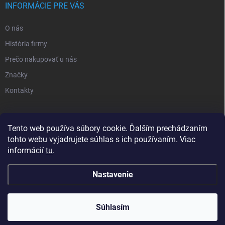
INFORMÁCIE PRE VÁS
O nás
História firmy
Prečo nakupovať u nás
Značky
Kontakty
NOVINKY
Tento web používa súbory cookie. Ďalším prechádzaním
tohto webu vyjadrujete súhlas s ich používaním. Viac
Inšpiratívne farby
informácií
tu
.
Nastavenie
Copyright 2026
Sortea s.r.o.
. Všetky práva vyhradené.
Upraviť nastavenie
cookies
Minimálna hodnota objednávky je 25€ bez DPH (30,75€
Súhlasím
s DPH).
Vytvoril Shoptet