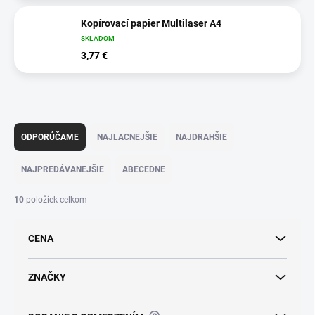
Kopírovací papier Multilaser A4
SKLADOM
3,77 €
R
a
ODPORÚČAME
NAJLACNEJŠIE
NAJDRAHŠIE
d
e
NAJPREDÁVANEJŠIE
ABECEDNE
n
i
10
položiek celkom
e
p
CENA
r
o
d
ZNAČKY
u
k