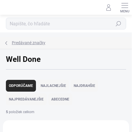
Prejsť
na
obsah
Hľadať
Predávané značky
Well Done
R
a
ODPORÚČAME
NAJLACNEJŠIE
NAJDRAHŠIE
d
e
NAJPREDÁVANEJŠIE
ABECEDNE
n
i
5
položiek celkom
e
V
p
ý
r