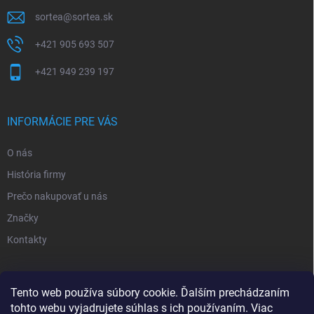
sortea
@
sortea.sk
+421 905 693 507
+421 949 239 197
INFORMÁCIE PRE VÁS
O nás
História firmy
Prečo nakupovať u nás
Značky
Kontakty
NOVINKY
Tento web používa súbory cookie. Ďalším prechádzaním
tohto webu vyjadrujete súhlas s ich používaním. Viac
Inšpiratívne farby