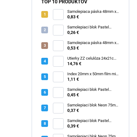
TOP 10 PRODUKTOV
Samolepiaca páska 48mm x
60m SA priehľadná
0,83 €
Samolepiaci blok Pastel
75mm x 75mm žltý
0,26 €
Samolepiaca páska 48mm x
60m ACR priehľadná "made in
0,53 €
Italy"
Utierky ZZ celulóza 24x21cm
3000 ks
14,76 €
Index 20mm x 50mm film mix
2671-09
1,11 €
Samolepiaci blok Pastel
50mm x 40mm žltý 3kusy
0,45 €
Samolepiaci blok Neon 75mm
x 75mm zelený
0,37 €
Samolepiaci blok Pastel
75mm x 75mm ružový
0,39 €
Samolepiaci blok Neon 75mm