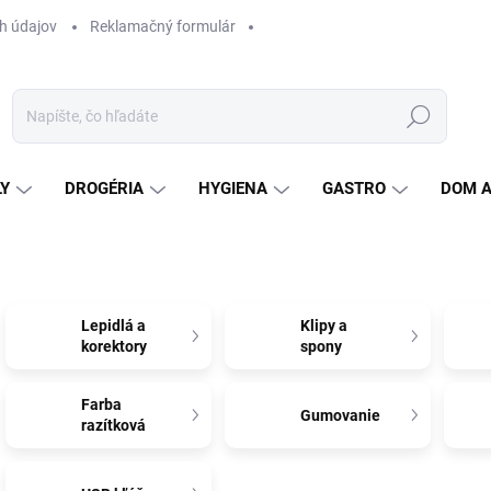
h údajov
Reklamačný formulár
Hľadať
LY
DROGÉRIA
HYGIENA
GASTRO
DOM 
Lepidlá a
Klipy a
korektory
spony
Farba
Gumovanie
razítková