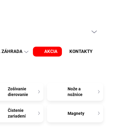
PRÁZDNY KOŠÍK
NÁKUPNÝ
KOŠÍK
A ZÁHRADA
AKCIA
KONTAKTY
OBĽÚBENÉ
Zošívanie
Nože a
dierovanie
nožnice
Čistenie
Magnety
zariadení