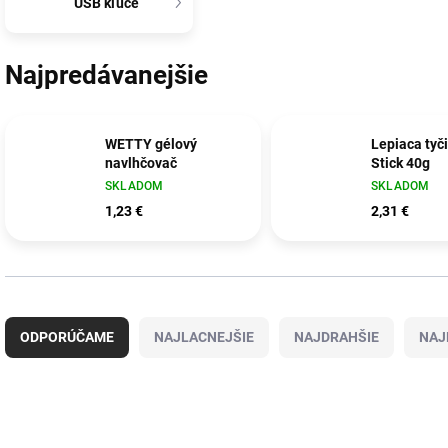
USB kľúče
Najpredávanejšie
WETTY gélový
Lepiaca tyči
navlhčovač
Stick 40g
SKLADOM
SKLADOM
1,23 €
2,31 €
R
a
ODPORÚČAME
NAJLACNEJŠIE
NAJDRAHŠIE
NAJ
d
e
n
i
V
e
ý
TIP