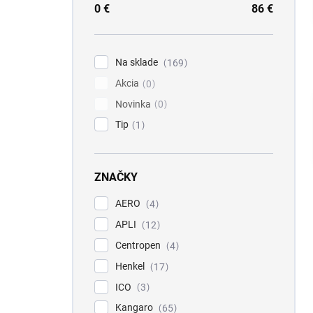
a
0
€
86
€
n
e
l
Na sklade
169
Akcia
0
Novinka
0
Tip
1
ZNAČKY
AERO
4
APLI
12
Centropen
4
Henkel
17
ICO
3
Kangaro
65