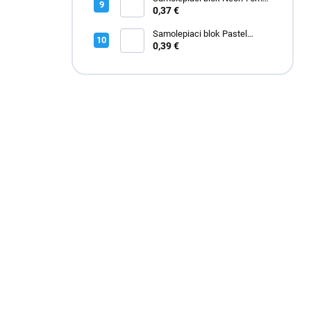
x 75mm žltý
0,37 €
Samolepiaci blok Pastel
75mm x 75mm modrý
0,39 €