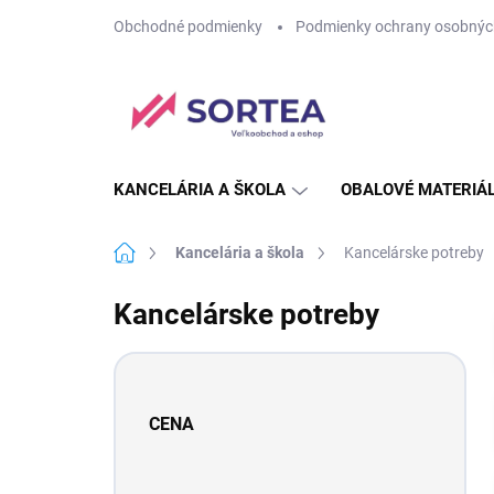
Prejsť
Obchodné podmienky
Podmienky ochrany osobnýc
na
obsah
KANCELÁRIA A ŠKOLA
OBALOVÉ MATERIÁ
Domov
Kancelária a škola
Kancelárske potreby
Kancelárske potreby
B
o
č
CENA
n
ý
p