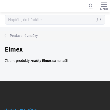
Prejsť
na
obsah
Hľadať
Predávané značky
Elmex
Žiadne produkty značky
Elmex
sa nenašli...
Z
á
p
ä
t