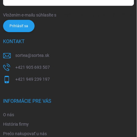
Vložením e-mailu súhlasíte s
podmienkami ochrany osobných údajov
Prihlásiť sa
KONTAKT
sortea
@
sortea.sk
+421 905 693 507
+421 949 239 197
INFORMÁCIE PRE VÁS
O nás
História firmy
Prečo nakupovať u nás