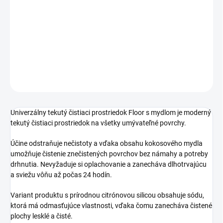
moderný tekutý čistiaci prostriedok na všetky
umývateľné povrchy
DETAILNÉ INFORMÁCIE
OPÝTAŤ SA
STRÁŽIŤ
Univerzálny tekutý čistiaci prostriedok Floor s mydlom je moderný
tekutý čistiaci prostriedok na všetky umývateľné povrchy.
Účine odstraňuje nečistoty a vďaka obsahu kokosového mydla
umožňuje čistenie znečistených povrchov bez námahy a potreby
drhnutia. Nevyžaduje si oplachovanie a zanecháva dlhotrvajúcu
a sviežu vôňu až počas 24 hodín.
Variant produktu s prírodnou citrónovou silicou obsahuje sódu,
ktorá má odmasťujúce vlastnosti, vďaka čomu zanecháva čistené
plochy lesklé a čisté.