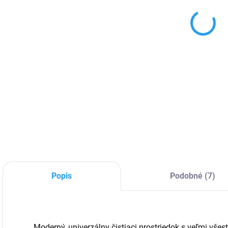
univ
DETA
Popis
Podobné (7)
Moderný, univerzálny čistiaci prostriedok s veľmi vše