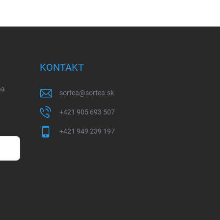
KONTAKT
na
sortea
@
sortea.sk
+421 905 693 507
+421 949 239 197