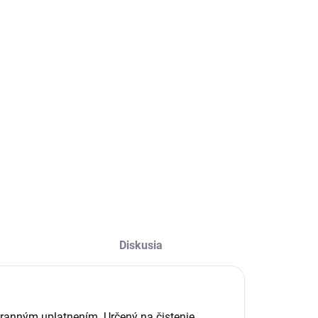
−
+
Pridať do košíka
erzálny čistiaci prostriedok
ILNÉ INFORMÁCIE
OPÝTAŤ SA
STRÁŽIŤ
Diskusia
stranným uplatnením. Určený na čistenie