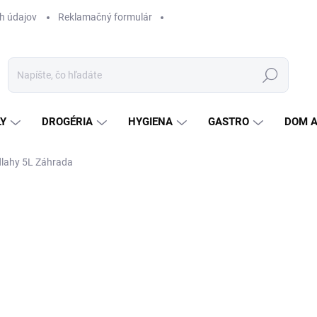
h údajov
Reklamačný formulár
Hľadať
LY
DROGÉRIA
HYGIENA
GASTRO
DOM 
dlahy 5L Záhrada
ZNAČKA:
FLOOR
Jedn
0,79 
cena
4,
3,95
SK