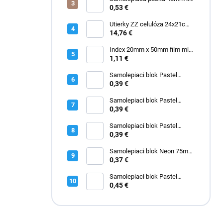
e
60m ACR priehľadná "made in
0,53 €
l
Italy"
Utierky ZZ celulóza 24x21cm
3000 ks
14,76 €
Index 20mm x 50mm film mix
2671-09
1,11 €
Samolepiaci blok Pastel
75mm x 75mm ružový
0,39 €
Samolepiaci blok Pastel
75mm x 75mm modrý
0,39 €
Samolepiaci blok Pastel
75mm x 75mm zelený
0,39 €
Samolepiaci blok Neon 75mm
x 75mm žltý
0,37 €
Samolepiaci blok Pastel
50mm x 40mm žltý 3kusy
0,45 €