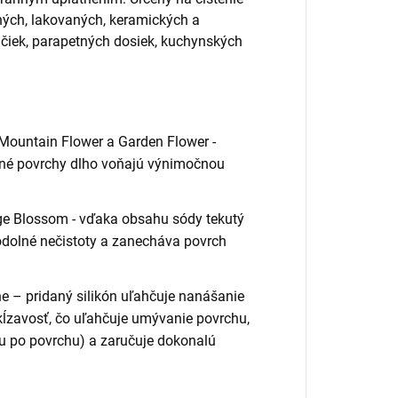
ných, lakovaných, keramických a
čiek, parapetných dosiek, kuchynských
ountain Flower a Garden Flower -
tené povrchy dlho voňajú výnimočnou
 Blossom - vďaka obsahu sódy tekutý
odolné nečistoty a zanecháva povrch
– pridaný silikón uľahčuje nanášanie
kĺzavosť, čo uľahčuje umývanie povrchu,
u po povrchu) a zaručuje dokonalú