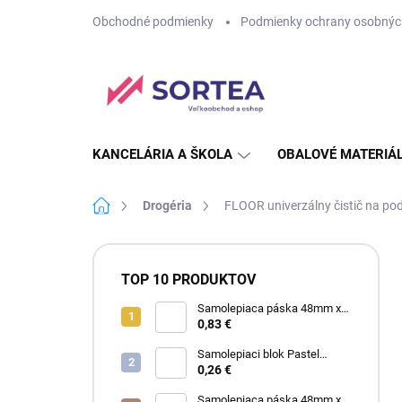
Prejsť
Obchodné podmienky
Podmienky ochrany osobnýc
na
obsah
KANCELÁRIA A ŠKOLA
OBALOVÉ MATERIÁ
Domov
Drogéria
FLOOR univerzálny čistič na po
B
o
TOP 10 PRODUKTOV
č
n
Samolepiaca páska 48mm x
60m SA priehľadná
0,83 €
ý
p
Samolepiaci blok Pastel
a
75mm x 75mm žltý
0,26 €
n
Samolepiaca páska 48mm x