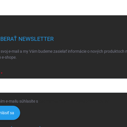
BERAŤ NEWSLETTER
 svoj e-mail a my Vám budeme zasielať informácie o nových produktoch 
 e-shope.
ím e-mailu súhlasíte s
podmienkami ochrany osobných údajov
hlásiť sa