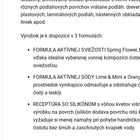
rôznych podlahových povrchov vrátane podláh: dreve
plastových, laminátových podláh, nástenných obklada
liniek apod.
Výrobok je k dispozícii v 3 formulách:
FORMULA AKTÍVNEJ SVIEŽOSTI Spring Flower, M
vďaka ideálne vyberanej vonnej kompozícii čis
sviežosťou.
FORMULA AKTÍVNEJ SÓDY Lime & Mint a Orange
prostriedok vynikajúco odmasťuje a odstraňuje 
čistý a lesklý.
RECEPTÚRA SO SILIKÓNOM s vôňou kvetov višne 
výrobku na povrch (silikón dodáva povrchu istú 
vyžaduje si menej námahy pri pohybe handričko
čistotu bez šmúh a zaschnutých kvapiek vody.