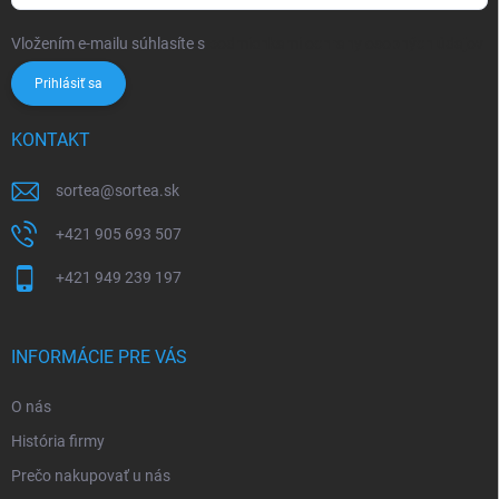
Vložením e-mailu súhlasíte s
podmienkami ochrany osobných údajov
Prihlásiť sa
KONTAKT
sortea
@
sortea.sk
+421 905 693 507
+421 949 239 197
INFORMÁCIE PRE VÁS
O nás
História firmy
Prečo nakupovať u nás