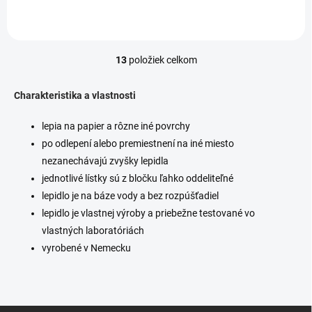
13
položiek celkom
O
v
l
Charakteristika a vlastnosti
á
d
lepia na papier a rôzne iné povrchy
a
po odlepení alebo premiestnení na iné miesto
c
i
nezanechávajú zvyšky lepidla
e
jednotlivé lístky sú z bločku ľahko oddeliteľné
p
lepidlo je na báze vody a bez rozpúšťadiel
r
v
lepidlo je vlastnej výroby a priebežne testované vo
k
vlastných laboratóriách
y
vyrobené v Nemecku
v
ý
p
i
s