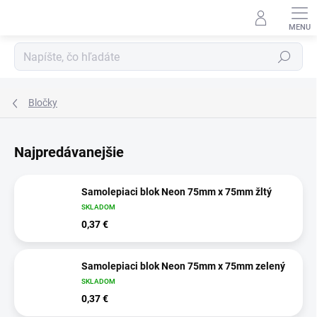
Prejsť
na
obsah
Hľadať
Bločky
Najpredávanejšie
Samolepiaci blok Neon 75mm x 75mm žltý
SKLADOM
0,37 €
Samolepiaci blok Neon 75mm x 75mm zelený
SKLADOM
0,37 €