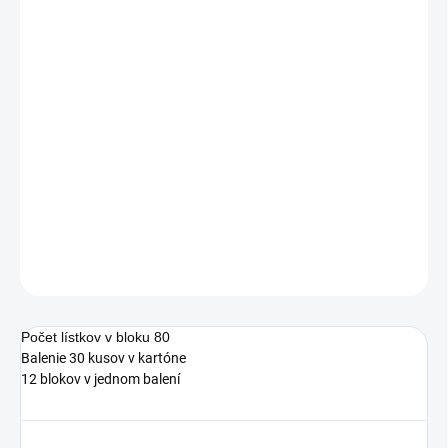
Jednotková
2,67 € vrátane DPH
cena:
2,17 €
SKLADOM
−
+
Pridať do košíka
5653-39
DETAILNÉ INFORMÁCIE
OPÝTAŤ SA
STRÁŽIŤ
Počet lístkov v bloku 80
Balenie 30 kusov v kartóne
12 blokov v jednom balení