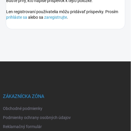
Buďte prvý, kto napíše príspevok k tejto položke.
Len registrovaní používatelia môžu pridávať príspevky. Prosím
prihláste sa
alebo sa
zaregistrujte
.
Z
á
p
ä
t
i
ZÁKAZNÍCKA ZÓNA
e
Obchodné podmienky
Podmienky ochrany osobných údajov
Reklamačný formulár