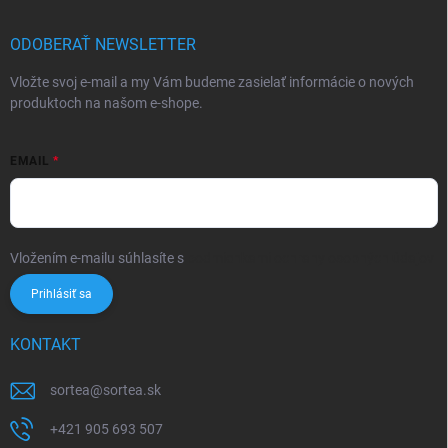
ODOBERAŤ NEWSLETTER
Vložte svoj e-mail a my Vám budeme zasielať informácie o nových
produktoch na našom e-shope.
EMAIL
Vložením e-mailu súhlasíte s
podmienkami ochrany osobných údajov
Prihlásiť sa
KONTAKT
sortea
@
sortea.sk
+421 905 693 507