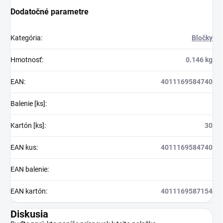
Dodatočné parametre
Kategória
:
Bločky
Hmotnosť
:
0.146 kg
EAN
:
4011169584740
Balenie [ks]
:
Kartón [ks]
:
30
EAN kus
:
4011169584740
EAN balenie
:
EAN kartón
:
4011169587154
Diskusia