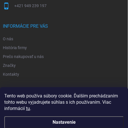
+421 949 239 197
INFORMÁCIE PRE VÁS
O nás
História firmy
Prečo nakupovať u nás
Značky
Kontakty
NOVINKY
Tento web používa súbory cookie. Ďalším prechádzaním
tohto webu vyjadrujete súhlas s ich používaním. Viac
Inšpiratívne farby
informácií
tu
.
Nastavenie