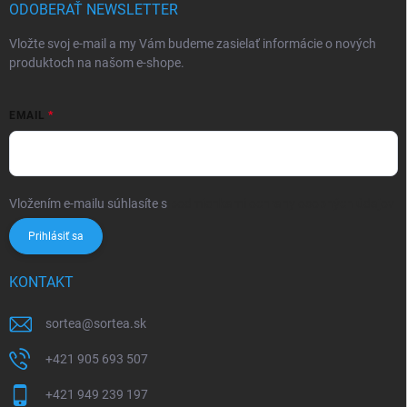
ODOBERAŤ NEWSLETTER
Vložte svoj e-mail a my Vám budeme zasielať informácie o nových
produktoch na našom e-shope.
EMAIL
Vložením e-mailu súhlasíte s
podmienkami ochrany osobných údajov
Prihlásiť sa
KONTAKT
sortea
@
sortea.sk
+421 905 693 507
+421 949 239 197