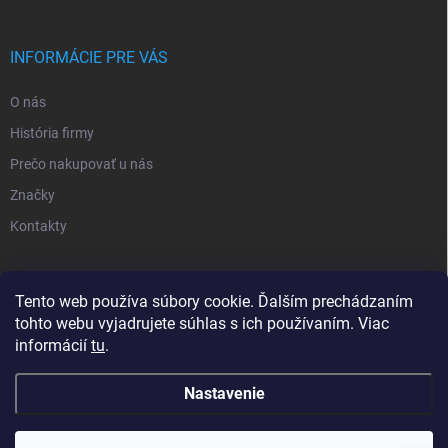
INFORMÁCIE PRE VÁS
O nás
História firmy
Prečo nakupovať u nás
Značky
Kontakty
NOVINKY
Tento web používa súbory cookie. Ďalším prechádzaním
tohto webu vyjadrujete súhlas s ich používaním. Viac
Inšpiratívne farby
informácií
tu
.
Nastavenie
Copyright 2026
Sortea s.r.o.
. Všetky práva vyhradené.
Upraviť nastavenie