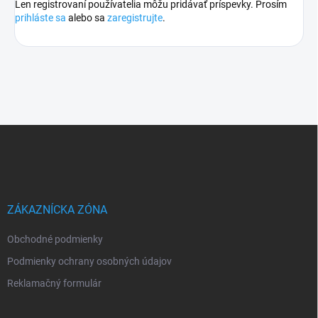
Len registrovaní používatelia môžu pridávať príspevky. Prosím
prihláste sa
alebo sa
zaregistrujte
.
Z
á
p
ä
t
i
ZÁKAZNÍCKA ZÓNA
e
Obchodné podmienky
Podmienky ochrany osobných údajov
Reklamačný formulár