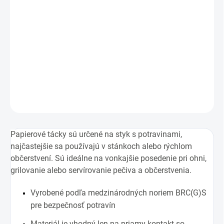
−
+
Pridať do košíka
Vhodné len na priamy kontakt so suchými a nemastnými
potravinami
DETAILNÉ INFORMÁCIE
OPÝTAŤ SA
STRÁŽIŤ
Papierové tácky sú určené na styk s potravinami,
najčastejšie sa používajú v stánkoch alebo rýchlom
občerstvení. Sú ideálne na vonkajšie posedenie pri ohni,
grilovanie alebo servírovanie pečiva a občerstvenia.
Vyrobené podľa medzinárodných noriem BRC(G)S
pre bezpečnosť potravín
Materiál je vhodný len na priamy kontakt so