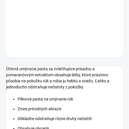
−
+
Pridať do košíka
Ekonomický variant umývacej pasty s glycerínom a zmesou
prírodných abrazív.
DETAILNÉ INFORMÁCIE
OPÝTAŤ SA
STRÁŽIŤ
Účinná umývacia pasta sa zvláčňujúce prísadou a
pomarančovým extraktom obsahuje látky, ktoré priaznivo
pôsobia na pokožku rúk a robia ju hebkú a sviežu. Ľahko a
jednoducho odstraňuje nečistoty z pokožky.
Pilinová pasta na umývanie rúk
Zmes prírodných abrazív
Dôkladne odstraňuje rôzne druhy nečistôt
Obsahuje glycerín