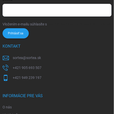
Vložením e-mailu súhlasíte s
podmienkami ochrany osobných údajov
Prihlásiť sa
KONTAKT
sortea
@
sortea.sk
+421 905 693 507
+421 949 239 197
INFORMÁCIE PRE VÁS
O nás