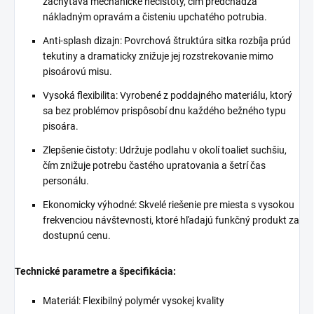
zachytáva mechanické nečistoty, čím predchádza
nákladným opravám a čisteniu upchatého potrubia.
Anti-splash dizajn: Povrchová štruktúra sitka rozbíja prúd
tekutiny a dramaticky znižuje jej rozstrekovanie mimo
pisoárovú misu.
Vysoká flexibilita: Vyrobené z poddajného materiálu, ktorý
sa bez problémov prispôsobí dnu každého bežného typu
pisoára.
Zlepšenie čistoty: Udržuje podlahu v okolí toaliet suchšiu,
čím znižuje potrebu častého upratovania a šetrí čas
personálu.
Ekonomicky výhodné: Skvelé riešenie pre miesta s vysokou
frekvenciou návštevnosti, ktoré hľadajú funkčný produkt za
dostupnú cenu.
Technické parametre a špecifikácia:
Materiál: Flexibilný polymér vysokej kvality