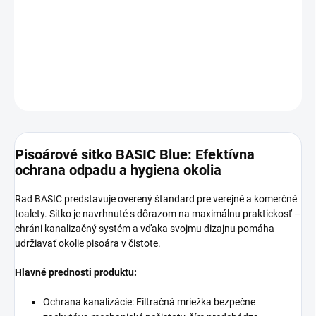
Vonné sitko do pisoára
DETAILNÉ INFORMÁCIE
OPÝTAŤ SA
STRÁŽIŤ
Pisoárové sitko BASIC Blue: Efektívna
ochrana odpadu a hygiena okolia
Rad BASIC predstavuje overený štandard pre verejné a komerčné
toalety. Sitko je navrhnuté s dôrazom na maximálnu praktickosť –
chráni kanalizačný systém a vďaka svojmu dizajnu pomáha
udržiavať okolie pisoára v čistote.
Hlavné prednosti produktu:
Ochrana kanalizácie: Filtračná mriežka bezpečne