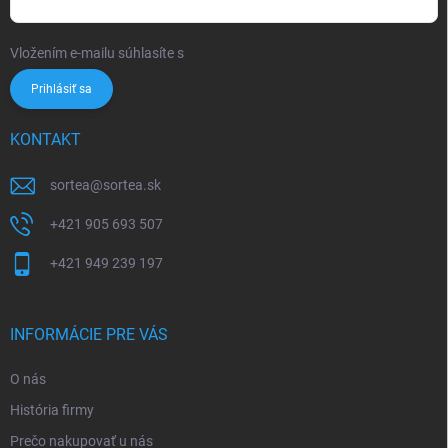
Vložením e-mailu súhlasíte s
podmienkami ochrany osobných údajov
Prihlásiť sa
KONTAKT
sortea
@
sortea.sk
+421 905 693 507
+421 949 239 197
INFORMÁCIE PRE VÁS
O nás
História firmy
Prečo nakupovať u nás