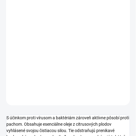
−
+
Pridať do košíka
Dezinfekčné tekuté mydlo
DETAILNÉ INFORMÁCIE
OPÝTAŤ SA
STRÁŽIŤ
S účinkom proti vírusom a baktériám zároveň aktívne pôsobí proti
pachom. Obsahuje esenciálne oleje z citrusových plodov
vyhlásené svojou čistiacou silou. Tie odstraňujú prenikavé