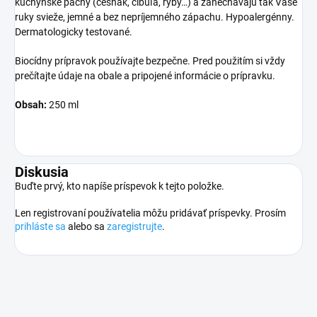
kuchynské pachy (cesnak, cibuľa, ryby…) a zanechávajú tak Vaše
ruky svieže, jemné a bez nepríjemného zápachu. Hypoalergénny.
Dermatologicky testované.
Biocídny prípravok používajte bezpečne. Pred použitím si vždy
prečítajte údaje na obale a pripojené informácie o prípravku.
Obsah:
250 ml
Diskusia
Buďte prvý, kto napíše príspevok k tejto položke.
Len registrovaní používatelia môžu pridávať príspevky. Prosím
prihláste sa
alebo sa
zaregistrujte
.