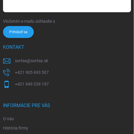
Vložením e-mailu súhlasíte s
podmienkami ochrany osobných údajov
Prihlásiť sa
KONTAKT
sortea
@
sortea.sk
+421 905 693 507
+421 949 239 197
INFORMÁCIE PRE VÁS
O nás
História firmy