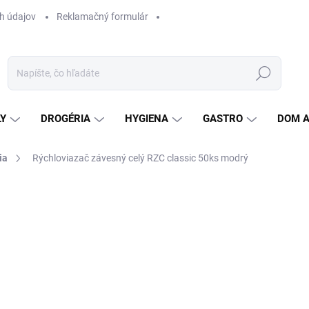
h údajov
Reklamačný formulár
Hľadať
LY
DROGÉRIA
HYGIENA
GASTRO
DOM 
ia
Rýchloviazač závesný celý RZC classic 50ks modrý
ZNAČKA:
HIT OFFICE
Jedn
0,36 
cena
21
17,
SK