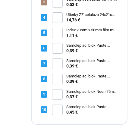
e
60m ACR priehľadná "made in
0,53 €
l
Italy"
Utierky ZZ celulóza 24x21cm
3000 ks
14,76 €
Index 20mm x 50mm film mix
2671-09
1,11 €
Samolepiaci blok Pastel
75mm x 75mm ružový
0,39 €
Samolepiaci blok Pastel
75mm x 75mm modrý
0,39 €
Samolepiaci blok Pastel
75mm x 75mm zelený
0,39 €
Samolepiaci blok Neon 75mm
x 75mm žltý
0,37 €
Samolepiaci blok Pastel
50mm x 40mm žltý 3kusy
0,45 €