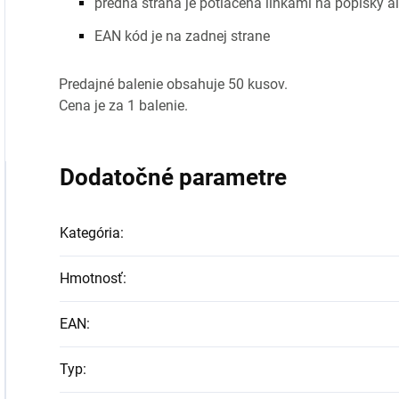
p
redná strana je potlačená linkami na popisky
EAN kód je na zadnej strane
Predajné balenie obsahuje 50 kusov.
Cena je za 1 balenie.
Dodatočné parametre
Kategória
:
Hmotnosť
:
EAN
:
Typ
: