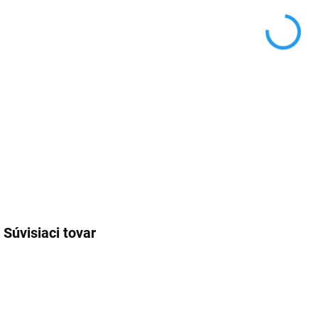
Na r
arch
DETA
Súvisiaci tovar