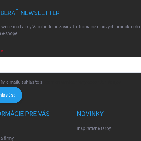
BERAŤ NEWSLETTER
 svoj e-mail a my Vám budeme zasielať informácie o nových produktoch 
 e-shope.
ím e-mailu súhlasíte s
podmienkami ochrany osobných údajov
hlásiť sa
ORMÁCIE PRE VÁS
NOVINKY
Inšpiratívne farby
ia firmy