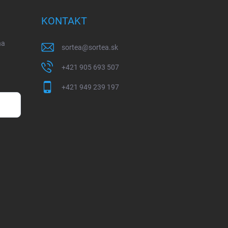
KONTAKT
na
sortea
@
sortea.sk
+421 905 693 507
+421 949 239 197