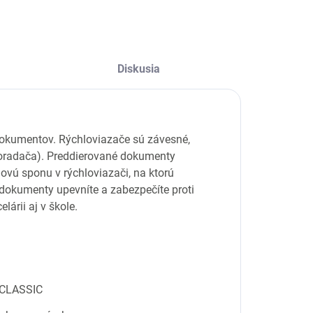
Diskusia
 dokumentov. Rýchloviazače sú závesné,
(poradača). Preddierované dokumenty
ovú sponu v rýchloviazači, na ktorú
dokumenty upevníte a zabezpečíte proti
árii aj v škole.
u CLASSIC