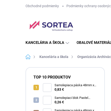
Prejsť
Obchodné podmienky
Podmienky ochrany osobnýc
na
obsah
KANCELÁRIA A ŠKOLA
OBALOVÉ MATERIÁ
Domov
Kancelária a škola
Organizácia Archivác
B
o
TOP 10 PRODUKTOV
č
n
Samolepiaca páska 48mm x
60m SA priehľadná
0,83 €
ý
p
Samolepiaci blok Pastel
a
75mm x 75mm žltý
0,26 €
n
Samolepiaca páska 48mm x