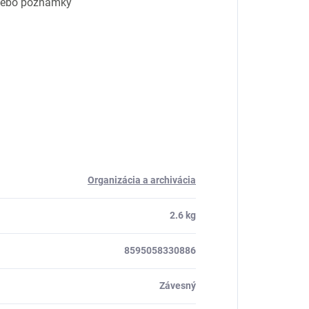
 alebo poznámky
Organizácia a archivácia
2.6 kg
8595058330886
Závesný