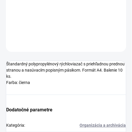
−
+
Pridať do košíka
Na rýchle a jednoduché viazanie dokumentov
DETAILNÉ INFORMÁCIE
OPÝTAŤ SA
STRÁŽIŤ
Štandardný polypropylénový rýchloviazač s priehľadnou prednou
stranou a nasúvacím popisným pásikom. Formát A4. Balenie 10
ks.
Farba: čierna
Dodatočné parametre
Kategória
:
Organizácia a archivácia