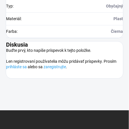
Typ
:
Obyčajný
Materiál
:
Plast
Farba
:
Čierna
Diskusia
Buďte prvý, kto napíše príspevok k tejto položke.
Len registrovaní používatelia môžu pridávať príspevky. Prosím
prihláste sa
alebo sa
zaregistrujte
.
Z
á
p