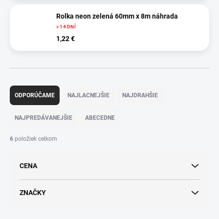
Rolka neon zelená 60mm x 8m náhrada
> 14 DNÍ
1,22 €
R
a
ODPORÚČAME
NAJLACNEJŠIE
NAJDRAHŠIE
d
e
NAJPREDÁVANEJŠIE
ABECEDNE
n
i
6
položiek celkom
e
p
CENA
r
o
d
ZNAČKY
u
k