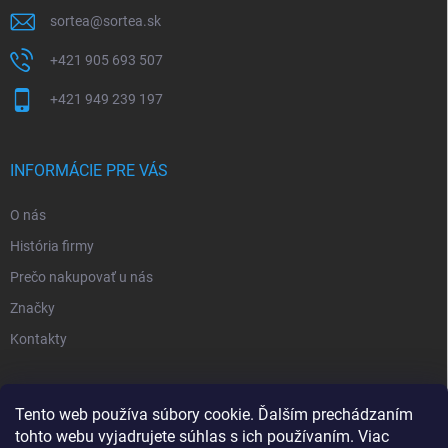
sortea
@
sortea.sk
+421 905 693 507
+421 949 239 197
INFORMÁCIE PRE VÁS
O nás
História firmy
Prečo nakupovať u nás
Značky
Kontakty
NOVINKY
Tento web používa súbory cookie. Ďalším prechádzaním
tohto webu vyjadrujete súhlas s ich používaním. Viac
Inšpiratívne farby