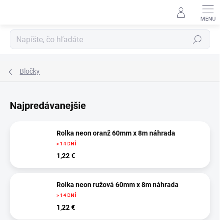
Prejsť
na
obsah
Hľadať
Bločky
Najpredávanejšie
Rolka neon oranž 60mm x 8m náhrada
> 14 DNÍ
1,22 €
Rolka neon ružová 60mm x 8m náhrada
> 14 DNÍ
1,22 €