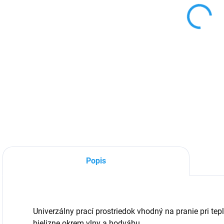
DETA
Popis
Univerzálny prací prostriedok vhodný na pranie pri te
bielizne okrem vlny a hodvábu.