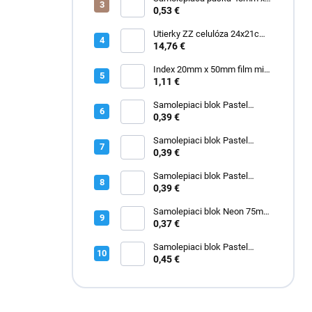
e
60m ACR priehľadná "made in
0,53 €
l
Italy"
Utierky ZZ celulóza 24x21cm
3000 ks
14,76 €
Index 20mm x 50mm film mix
2671-09
1,11 €
Samolepiaci blok Pastel
75mm x 75mm ružový
0,39 €
Samolepiaci blok Pastel
75mm x 75mm modrý
0,39 €
Samolepiaci blok Pastel
75mm x 75mm zelený
0,39 €
Samolepiaci blok Neon 75mm
x 75mm žltý
0,37 €
Samolepiaci blok Pastel
50mm x 40mm žltý 3kusy
0,45 €