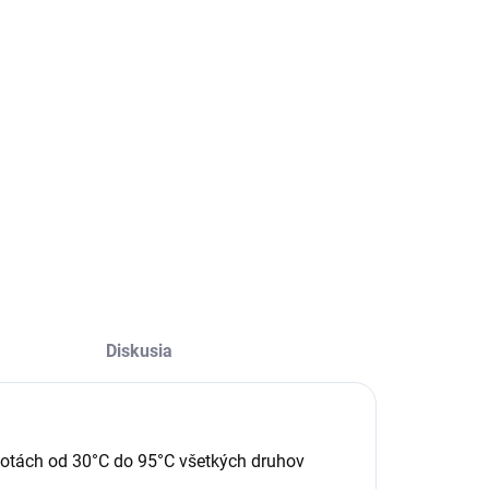
ILNÉ INFORMÁCIE
OPÝTAŤ SA
STRÁŽIŤ
Diskusia
plotách od 30°C do 95°C všetkých druhov