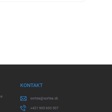
KONTAKT
na
sortea
@
sortea.sk
+421 905 693 507