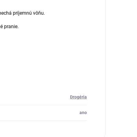
anechá príjemnú vôňu.
é pranie.
Drogéria
ano