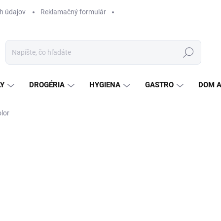
h údajov
Reklamačný formulár
Hľadať
LY
DROGÉRIA
HYGIENA
GASTRO
DOM 
lor
Jedn
0,75
cena
9,
7,46
VY
Uni