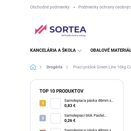
Prejsť
Obchodné podmienky
Podmienky ochrany osobnýc
na
obsah
KANCELÁRIA A ŠKOLA
OBALOVÉ MATERIÁ
Domov
Drogéria
Prací prášok Green Line 10kg Co
B
o
TOP 10 PRODUKTOV
č
n
Samolepiaca páska 48mm x
60m SA priehľadná
0,83 €
ý
p
Samolepiaci blok Pastel
a
75mm x 75mm žltý
0,26 €
n
Samolepiaca páska 48mm x