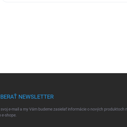
BERAŤ NEWSLETTER
 svoj e-mail a my Vám budeme zasielať informácie o nových produktoch 
 e-shope.