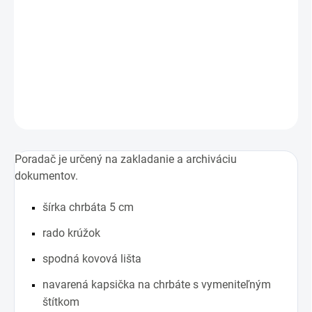
−
+
Pridať do košíka
Kvalitný laminovaný poradač pre farebné odlíšenie každej agendy
DETAILNÉ INFORMÁCIE
OPÝTAŤ SA
STRÁŽIŤ
Poradač je určený na zakladanie a archiváciu
dokumentov.
šírka chrbáta 5 cm
rado krúžok
spodná kovová lišta
navarená kapsička na chrbáte s vymeniteľným
štítkom