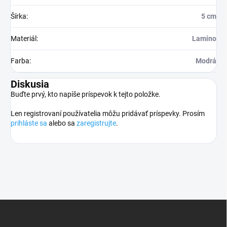
Šírka
:
5 cm
Materiál
:
Lamino
Farba
:
Modrá
Diskusia
Buďte prvý, kto napíše príspevok k tejto položke.
Len registrovaní používatelia môžu pridávať príspevky. Prosím
prihláste sa
alebo sa
zaregistrujte
.
Z
á