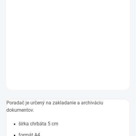
Jednotková
1,69 € vrátane DPH
cena:
1,37 €
SKLADOM
−
+
Pridať do košíka
Ekonomická verzia poradača s pákovou mechanikou
DETAILNÉ INFORMÁCIE
OPÝTAŤ SA
STRÁŽIŤ
Poradač je určený na zakladanie a archiváciu
dokumentov.
šírka chrbáta 5 cm
formát A4