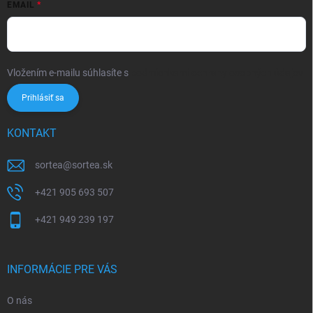
EMAIL
Vložením e-mailu súhlasíte s
podmienkami ochrany osobných údajov
Prihlásiť sa
KONTAKT
sortea
@
sortea.sk
+421 905 693 507
+421 949 239 197
INFORMÁCIE PRE VÁS
O nás