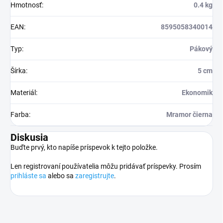
Hmotnosť
:
0.4 kg
EAN
:
8595058340014
Typ
:
Pákový
Šírka
:
5 cm
Materiál
:
Ekonomik
Farba
:
Mramor čierna
Diskusia
Buďte prvý, kto napíše príspevok k tejto položke.
Len registrovaní používatelia môžu pridávať príspevky. Prosím
prihláste sa
alebo sa
zaregistrujte
.