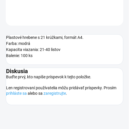
DETAILNÉ INFORMÁCIE
OPÝTAŤ SA
STRÁŽIŤ
Plastové hrebene s 21 krúžkami, formát A4.
Farba: modrá
Kapacita viazania: 21-40 listov
Balenie: 100 ks
Diskusia
Buďte prvý, kto napíše príspevok k tejto položke.
Len registrovaní používatelia môžu pridávať príspevky. Prosím
prihláste sa
alebo sa
zaregistrujte
.