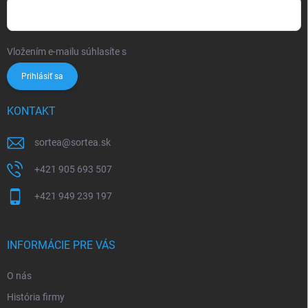
Vložením e-mailu súhlasíte s
podmienkami ochrany osobných údajov
Prihlásiť sa
KONTAKT
sortea
@
sortea.sk
+421 905 693 507
+421 949 239 197
INFORMÁCIE PRE VÁS
O nás
História firmy