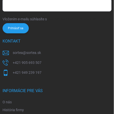
Vložením e-mailu súhlasíte s
podmienkami ochrany osobných údajov
Prihlásiť sa
KONTAKT
sortea
@
sortea.sk
+421 905 693 507
+421 949 239 197
INFORMÁCIE PRE VÁS
O nás
História firmy