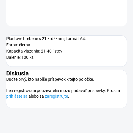
DETAILNÉ INFORMÁCIE
OPÝTAŤ SA
STRÁŽIŤ
Plastové hrebene s 21 krúžkami, formát A4.
Farba: čierna
Kapacita viazania: 21-40 listov
Balenie: 100 ks
Diskusia
Buďte prvý, kto napíše príspevok k tejto položke.
Len registrovaní používatelia môžu pridávať príspevky. Prosím
prihláste sa
alebo sa
zaregistrujte
.