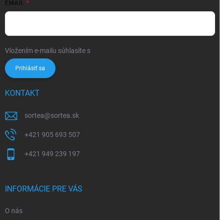
EMAIL
Vložením e-mailu súhlasíte s
podmienkami ochrany osobných údajov
Prihlásiť sa
KONTAKT
sortea
@
sortea.sk
+421 905 693 507
+421 949 239 197
INFORMÁCIE PRE VÁS
O nás