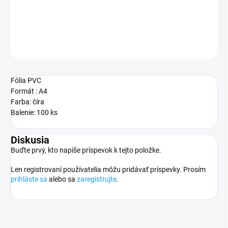
DETAILNÉ INFORMÁCIE
OPÝTAŤ SA
STRÁŽIŤ
Fólia PVC
Formát : A4
Farba: číra
Balenie: 100 ks
Diskusia
Buďte prvý, kto napíše príspevok k tejto položke.
Len registrovaní používatelia môžu pridávať príspevky. Prosím
prihláste sa
alebo sa
zaregistrujte
.