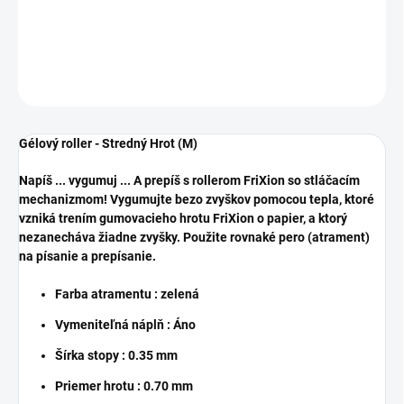
DETAILNÉ INFORMÁCIE
OPÝTAŤ SA
STRÁŽIŤ
Gélový roller - Stredný Hrot (M)
Napíš ... vygumuj ... A prepíš s rollerom FriXion so stláčacím
mechanizmom! Vygumujte bezo zvyškov pomocou tepla, ktoré
vzniká trením gumovacieho hrotu FriXion o papier, a ktorý
nezanecháva žiadne zvyšky. Použite rovnaké pero (atrament)
na písanie a prepísanie.
Farba atramentu : zelená
Vymeniteľná náplň : Áno
Šírka stopy : 0.35 mm
Priemer hrotu : 0.70 mm