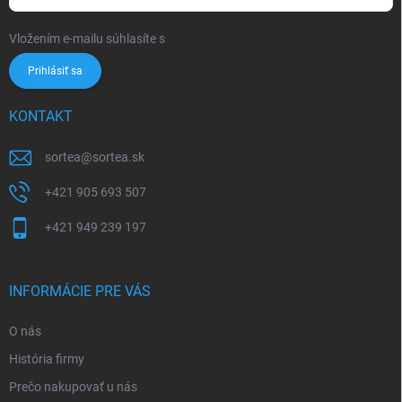
Vložením e-mailu súhlasíte s
podmienkami ochrany osobných údajov
Prihlásiť sa
KONTAKT
sortea
@
sortea.sk
+421 905 693 507
+421 949 239 197
INFORMÁCIE PRE VÁS
O nás
História firmy
Prečo nakupovať u nás