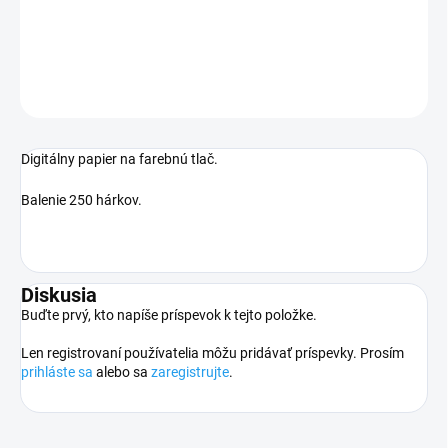
DETAILNÉ INFORMÁCIE
OPÝTAŤ SA
STRÁŽIŤ
Digitálny papier na farebnú tlač.
Balenie 250 hárkov.
Diskusia
Buďte prvý, kto napíše príspevok k tejto položke.
Len registrovaní používatelia môžu pridávať príspevky. Prosím
prihláste sa
alebo sa
zaregistrujte
.