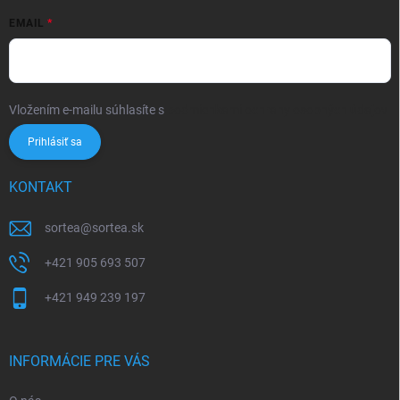
EMAIL
Vložením e-mailu súhlasíte s
podmienkami ochrany osobných údajov
Prihlásiť sa
KONTAKT
sortea
@
sortea.sk
+421 905 693 507
+421 949 239 197
INFORMÁCIE PRE VÁS