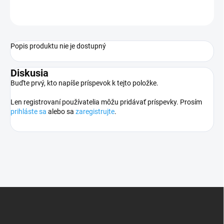
OPÝTAŤ SA
STRÁŽIŤ
Popis produktu nie je dostupný
Diskusia
Buďte prvý, kto napíše príspevok k tejto položke.
Len registrovaní používatelia môžu pridávať príspevky. Prosím
prihláste sa
alebo sa
zaregistrujte
.
Z
á
p