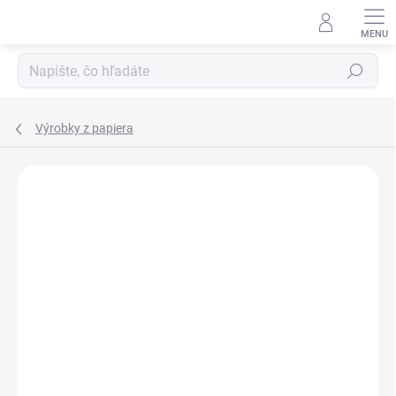
Prejsť
na
obsah
Hľadať
Výrobky z papiera