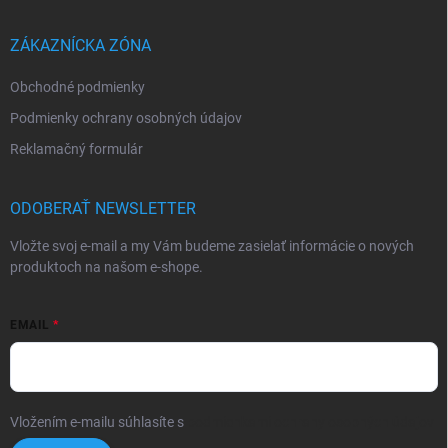
ä
t
i
ZÁKAZNÍCKA ZÓNA
e
Obchodné podmienky
Podmienky ochrany osobných údajov
Reklamačný formulár
ODOBERAŤ NEWSLETTER
Vložte svoj e-mail a my Vám budeme zasielať informácie o nových
produktoch na našom e-shope.
EMAIL
Vložením e-mailu súhlasíte s
podmienkami ochrany osobných údajov