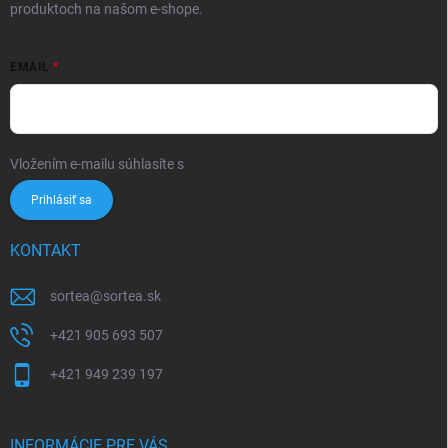
produktoch na našom e-shope.
EMAIL
Vložením e-mailu súhlasíte s
podmienkami ochrany osobných údajov
Prihlásiť sa
KONTAKT
sortea
@
sortea.sk
+421 905 693 507
+421 949 239 197
INFORMÁCIE PRE VÁS