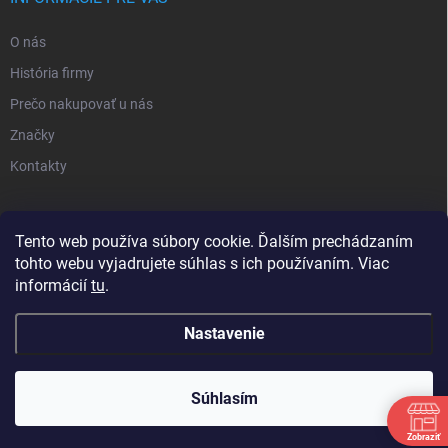
O nás
História firmy
Prečo nakupovať u nás
Značky
Kontakty
NOVINKY
Tento web používa súbory cookie. Ďalším prechádzaním
tohto webu vyjadrujete súhlas s ich používaním. Viac
Inšpiratívne farby
informácií
tu
.
Nastavenie
Copyright 2026
Sortea s.r.o.
. Všetky práva vyhradené.
Upraviť nastavenie
cookies
Minimálna hodnota objednávky je 25€ bez DPH (30,75€
Súhlasím
s DPH).
Vytvoril Shoptet
Zobraziť