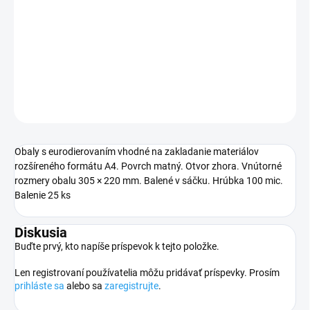
väčšia šírka,
25 kusov v balení
DETAILNÉ INFORMÁCIE
OPÝTAŤ SA
STRÁŽIŤ
Obaly s eurodierovaním vhodné na zakladanie materiálov
rozšíreného formátu A4. Povrch matný. Otvor zhora. Vnútorné
rozmery obalu 305 × 220 mm. Balené v sáčku. Hrúbka 100 mic.
Balenie 25 ks
Diskusia
Buďte prvý, kto napíše príspevok k tejto položke.
Len registrovaní používatelia môžu pridávať príspevky. Prosím
prihláste sa
alebo sa
zaregistrujte
.