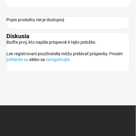
OPÝTAŤ SA
STRÁŽIŤ
Popis produktu nie je dostupný
Diskusia
Buďte prvý, kto napíše príspevok k tejto položke.
Len registrovaní používatelia môžu pridávať príspevky. Prosím
prihláste sa
alebo sa
zaregistrujte
.
Z
á
p
ä
t