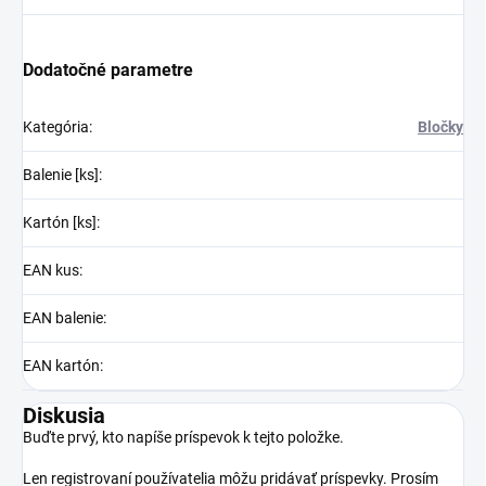
Dodatočné parametre
Kategória
:
Bločky
Balenie [ks]
:
Kartón [ks]
:
EAN kus
:
EAN balenie
:
EAN kartón
:
Diskusia
Buďte prvý, kto napíše príspevok k tejto položke.
Len registrovaní používatelia môžu pridávať príspevky. Prosím