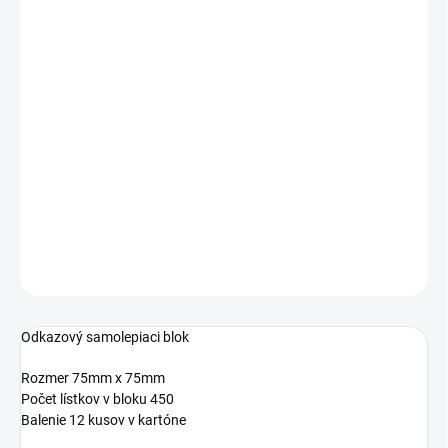
Jednotková
3,17 € vrátane DPH
cena:
2,58 €
SKLADOM
−
+
Pridať do košíka
5654-67
DETAILNÉ INFORMÁCIE
OPÝTAŤ SA
STRÁŽIŤ
Odkazový samolepiaci blok
Rozmer 75mm x 75mm
Počet lístkov v bloku 450
Balenie 12 kusov v kartóne