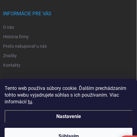
INFORMÁCIE PRE VÁS
O nás
História firmy
Prečo nakupovať u nás
Značky
Kontakty
NOVINKY
Tento web používa súbory cookie. Ďalším prechádzaním
tohto webu vyjadrujete súhlas s ich používaním. Viac
Inšpiratívne farby
informácií
tu
.
Nastavenie
Copyright 2026
Sortea s.r.o.
. Všetky práva vyhradené.
Upraviť nastavenie
cookies
Minimálna hodnota objednávky je 25€ bez DPH (30,75€
Súhlasím