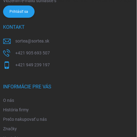
Vložením e-mailu súhlasíte s
podmienkami ochrany osobných údajov
Prihlásiť sa
KONTAKT
sortea
@
sortea.sk
+421 905 693 507
+421 949 239 197
INFORMÁCIE PRE VÁS
O nás
História firmy
Prečo nakupovať u nás
Značky