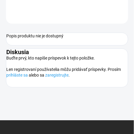
OPÝTAŤ SA
STRÁŽIŤ
Popis produktu nie je dostupný
Diskusia
Buďte prvý, kto napíše príspevok k tejto položke.
Len registrovaní používatelia môžu pridávať príspevky. Prosím
prihláste sa
alebo sa
zaregistrujte
.
Z
á