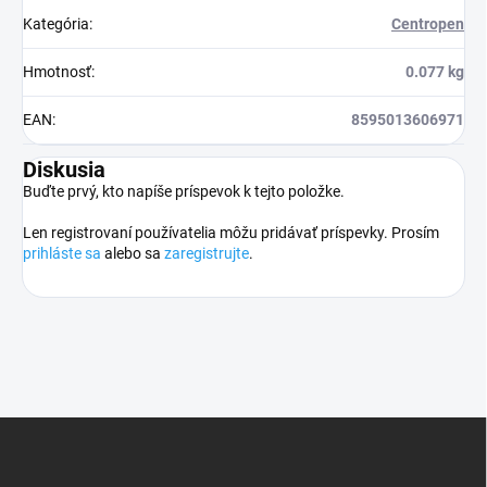
Kategória
:
Centropen
Hmotnosť
:
0.077 kg
EAN
:
8595013606971
Diskusia
Buďte prvý, kto napíše príspevok k tejto položke.
Len registrovaní používatelia môžu pridávať príspevky. Prosím
prihláste sa
alebo sa
zaregistrujte
.
Z
á
p