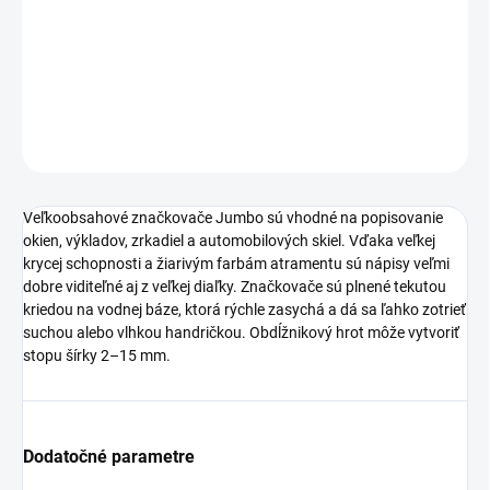
Špeciálny značkovač na okná, zrkadlá, výklady.
DETAILNÉ INFORMÁCIE
OPÝTAŤ SA
STRÁŽIŤ
Veľkoobsahové značkovače Jumbo sú vhodné na popisovanie
okien, výkladov, zrkadiel a automobilových skiel. Vďaka veľkej
krycej schopnosti a žiarivým farbám atramentu sú nápisy veľmi
dobre viditeľné aj z veľkej diaľky. Značkovače sú plnené tekutou
kriedou na vodnej báze, ktorá rýchle zasychá a dá sa ľahko zotrieť
suchou alebo vlhkou handričkou. Obdĺžnikový hrot môže vytvoriť
stopu šírky 2–15 mm.
Dodatočné parametre