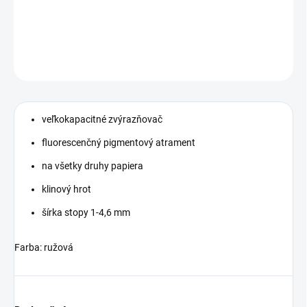
DETAILNÉ INFORMÁCIE
OPÝTAŤ SA
STRÁŽIŤ
veľkokapacitné zvýrazňovač
fluorescenčný pigmentový atrament
na všetky druhy papiera
klinový hrot
šírka stopy 1-4,6 mm
Farba: ružová