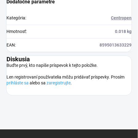
Dodatočné parametre
Kategória
:
Centropen
Hmotnosť
:
0.018 kg
EAN
:
8595013633229
Diskusia
Buďte prvý, kto napíše príspevok k tejto položke.
Len registrovaní používatelia môžu pridávať príspevky. Prosím
prihláste sa
alebo sa
zaregistrujte
.
Z