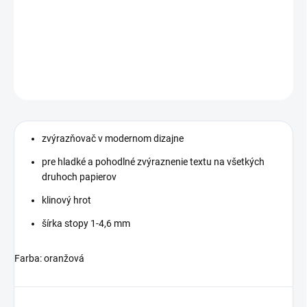
−
+
Pridať do košíka
DETAILNÉ INFORMÁCIE
OPÝTAŤ SA
STRÁŽIŤ
zvýrazňovač v modernom dizajne
pre hladké a pohodlné zvýraznenie textu na všetkých
druhoch papierov
klinový hrot
šírka stopy 1-4,6 mm
Farba: oranžová