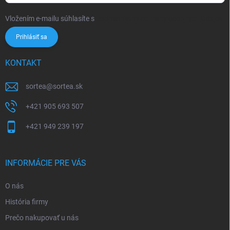
Vložením e-mailu súhlasíte s
podmienkami ochrany osobných údajov
Prihlásiť sa
KONTAKT
sortea
@
sortea.sk
+421 905 693 507
+421 949 239 197
INFORMÁCIE PRE VÁS
O nás
História firmy
Prečo nakupovať u nás