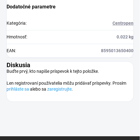
Dodatočné parametre
Kategória
:
Centropen
Hmotnosť
:
0.022 kg
EAN
:
8595013650400
Diskusia
Buďte prvý, kto napíše príspevok k tejto položke.
Len registrovaní používatelia môžu pridávať príspevky. Prosím
prihláste sa
alebo sa
zaregistrujte
.
Z