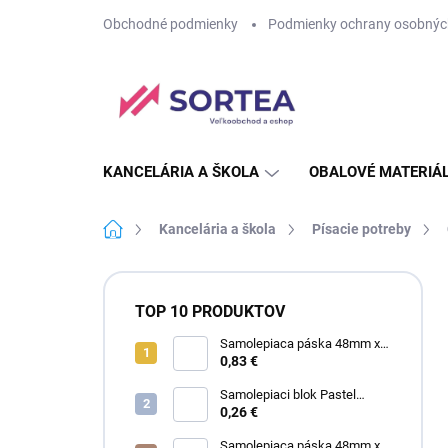
Prejsť
Obchodné podmienky
Podmienky ochrany osobnýc
na
obsah
KANCELÁRIA A ŠKOLA
OBALOVÉ MATERIÁ
Domov
Kancelária a škola
Písacie potreby
B
o
TOP 10 PRODUKTOV
č
n
Samolepiaca páska 48mm x
60m SA priehľadná
0,83 €
ý
p
Samolepiaci blok Pastel
a
75mm x 75mm žltý
0,26 €
n
Samolepiaca páska 48mm x