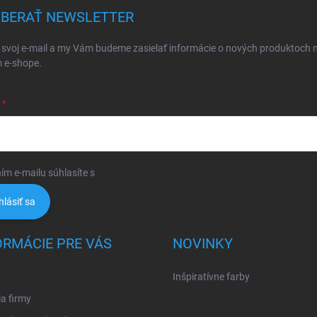
BERAŤ NEWSLETTER
 svoj e-mail a my Vám budeme zasielať informácie o nových produktoch 
 e-shope.
ím e-mailu súhlasíte s
podmienkami ochrany osobných údajov
hlásiť sa
ORMÁCIE PRE VÁS
NOVINKY
Inšpiratívne farby
ia firmy