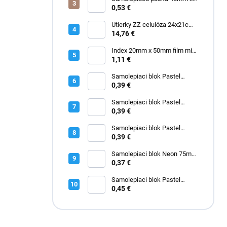
e
60m ACR priehľadná "made in
0,53 €
l
Italy"
Utierky ZZ celulóza 24x21cm
3000 ks
14,76 €
Index 20mm x 50mm film mix
2671-09
1,11 €
Samolepiaci blok Pastel
75mm x 75mm ružový
0,39 €
Samolepiaci blok Pastel
75mm x 75mm modrý
0,39 €
Samolepiaci blok Pastel
75mm x 75mm zelený
0,39 €
Samolepiaci blok Neon 75mm
x 75mm žltý
0,37 €
Samolepiaci blok Pastel
50mm x 40mm žltý 3kusy
0,45 €