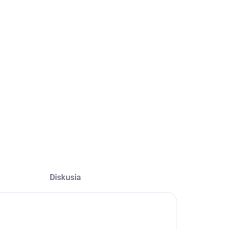
−
+
Pridať do košíka
ILNÉ INFORMÁCIE
OPÝTAŤ SA
STRÁŽIŤ
Diskusia