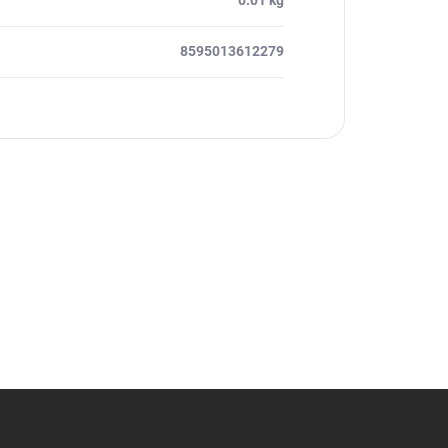
0.01 kg
8595013612279