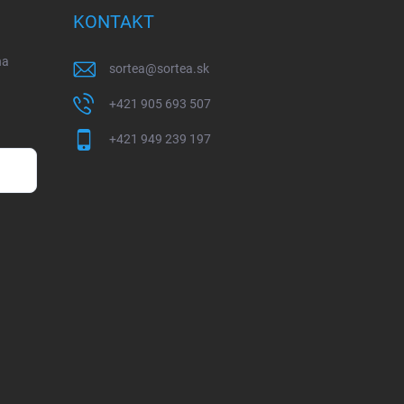
KONTAKT
na
sortea
@
sortea.sk
+421 905 693 507
+421 949 239 197