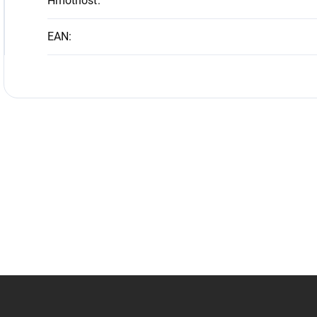
Hmotnosť
:
EAN
: