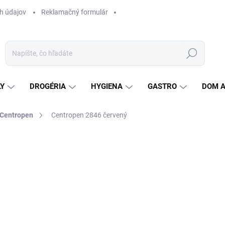
h údajov
Reklamačný formulár
Hľadať
LY
DROGÉRIA
HYGIENA
GASTRO
DOM 
Centropen
Centropen 2846 červený
ZNAČKA:
CENTROPEN
Jedn
0,
cena
0,26
SK