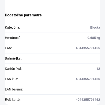
Dodatočné parametre
Kategória
:
Bločky
Hmotnosť
:
0.685 kg
EAN
:
4044355791455
Balenie [ks]
:
Kartón [ks]
:
12
EAN kus
:
4044355791455
EAN balenie
:
EAN kartón
:
4044355791462