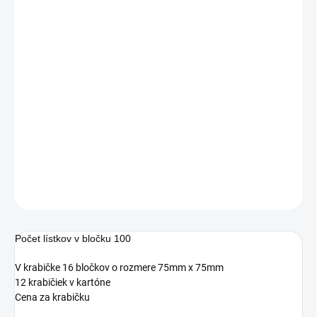
Jednotková
10,87 € vrátane DPH
cena:
8,84 €
SKLADOM
−
+
Pridať do košíka
5654-88tw
DETAILNÉ INFORMÁCIE
OPÝTAŤ SA
STRÁŽIŤ
Počet lístkov v bločku 100
V krabičke 16 bločkov o rozmere 75mm x 75mm
12 krabičiek v kartóne
Cena za krabičku