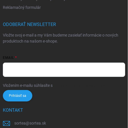
Reklamačný formulár
ODOBERAŤ NEWSLETTER
Vložte svoj e-mail a my Vám budeme zasielať informácie o nových
produktoch na našom e-shope.
EMAIL
Vložením e-mailu súhlasíte s
podmienkami ochrany osobných údajov
Prihlásiť sa
KONTAKT
sortea
@
sortea.sk