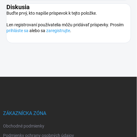
Diskusia
Buďte prvý, kto napíše príspevok k tejto položke.
Len registrovaní používatelia môžu pridávať príspevky. Prosím
prihláste sa
alebo sa
zaregistrujte
.
Z
á
p
ä
t
i
ZÁKAZNÍCKA ZÓNA
e
Obchodné podmienky
Podmienky ochrany osobných údajov