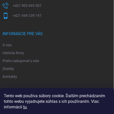
+421 905 693 507
+421 949 239 197
INFORMÁCIE PRE VÁS
O nás
História firmy
Prečo nakupovať u nás
Značky
Kontakty
NOVINKY
Tento web používa súbory cookie. Ďalším prechádzaním
tohto webu vyjadrujete súhlas s ich používaním. Viac
Inšpiratívne farby
informácií
tu
.