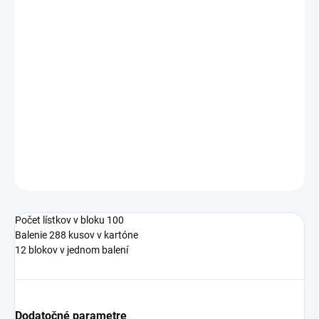
cena:
2,36 €
SKLADOM
−
+
Pridať do košíka
5653-11box
DETAILNÉ INFORMÁCIE
OPÝTAŤ SA
STRÁŽIŤ
Počet lístkov v bloku 100
Balenie 288 kusov v kartóne
12 blokov v jednom balení
Dodatočné parametre