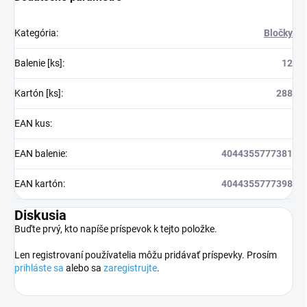
Kategória
:
Bločky
Balenie [ks]
:
12
Kartón [ks]
:
288
EAN kus
:
EAN balenie
:
4044355777381
EAN kartón
:
4044355777398
Diskusia
Buďte prvý, kto napíše príspevok k tejto položke.
Len registrovaní používatelia môžu pridávať príspevky. Prosím
prihláste sa
alebo sa
zaregistrujte
.