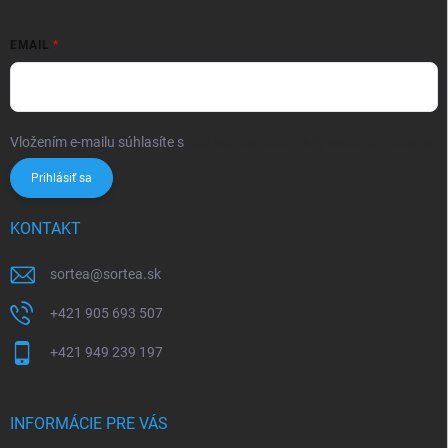
EMAIL
Vložením e-mailu súhlasíte s
podmienkami ochrany osobných údajov
Prihlásiť sa
KONTAKT
sortea
@
sortea.sk
+421 905 693 507
+421 949 239 197
INFORMÁCIE PRE VÁS