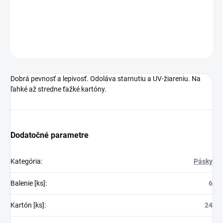
DETAILNÉ INFORMÁCIE
OPÝTAŤ SA
STRÁŽIŤ
Dobrá pevnosť a lepivosť. Odoláva starnutiu a UV-žiareniu. Na
ľahké až stredne ťažké kartóny.
Dodatočné parametre
Kategória
:
Pásky
Balenie [ks]
:
6
Kartón [ks]
:
24