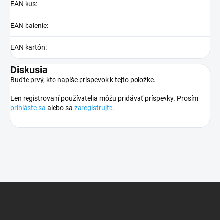
EAN kus
:
EAN balenie
:
EAN kartón
:
Diskusia
Buďte prvý, kto napíše príspevok k tejto položke.
Len registrovaní používatelia môžu pridávať príspevky. Prosím
prihláste sa
alebo sa
zaregistrujte
.
Z
á
p
ä