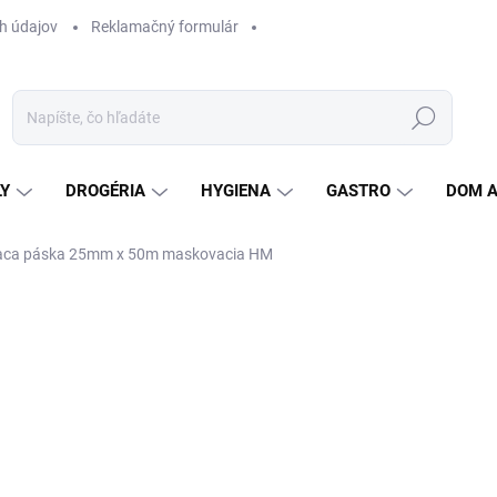
h údajov
Reklamačný formulár
Hľadať
LY
DROGÉRIA
HYGIENA
GASTRO
DOM 
aca páska 25mm x 50m maskovacia HM
ZNAČKA:
EUROTAPE
Jedn
0,
cena
0,55
SK