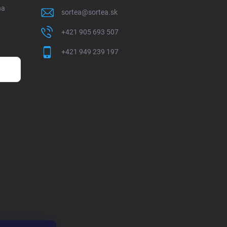
na
sortea
@
sortea.sk
+421 905 693 507
+421 949 239 197