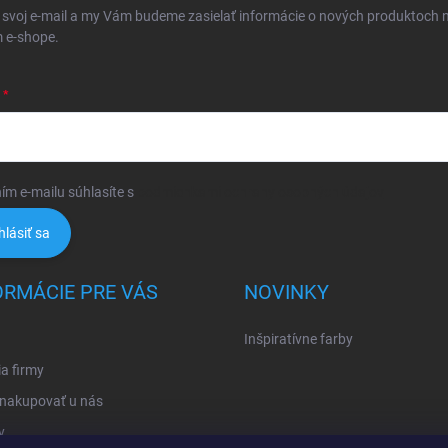
 svoj e-mail a my Vám budeme zasielať informácie o nových produktoch 
 e-shope.
ím e-mailu súhlasíte s
podmienkami ochrany osobných údajov
hlásiť sa
ORMÁCIE PRE VÁS
NOVINKY
Inšpiratívne farby
ia firmy
 nakupovať u nás
y