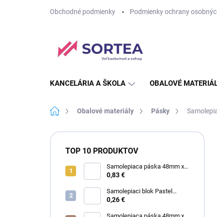
Prejsť
Obchodné podmienky
Podmienky ochrany osobnýc
na
obsah
KANCELÁRIA A ŠKOLA
OBALOVÉ MATERIÁ
Domov
Obalové materiály
Pásky
Samolepi
B
o
TOP 10 PRODUKTOV
č
n
Samolepiaca páska 48mm x
60m SA priehľadná
0,83 €
ý
p
Samolepiaci blok Pastel
a
75mm x 75mm žltý
0,26 €
n
Samolepiaca páska 48mm x