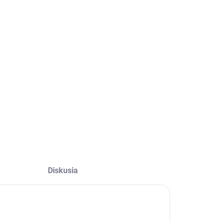
−
+
Pridať do košíka
ILNÉ INFORMÁCIE
OPÝTAŤ SA
STRÁŽIŤ
Diskusia