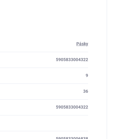
Pásky
5905833004322
9
36
5905833004322
5905833006838