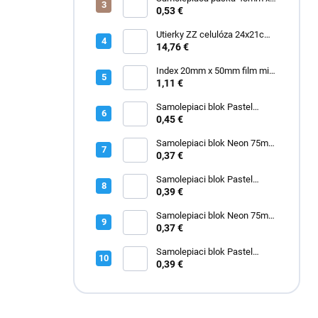
e
60m ACR priehľadná "made in
0,53 €
l
Italy"
Utierky ZZ celulóza 24x21cm
3000 ks
14,76 €
Index 20mm x 50mm film mix
2671-09
1,11 €
Samolepiaci blok Pastel
50mm x 40mm žltý 3kusy
0,45 €
Samolepiaci blok Neon 75mm
x 75mm zelený
0,37 €
Samolepiaci blok Pastel
75mm x 75mm ružový
0,39 €
Samolepiaci blok Neon 75mm
x 75mm žltý
0,37 €
Samolepiaci blok Pastel
75mm x 75mm modrý
0,39 €