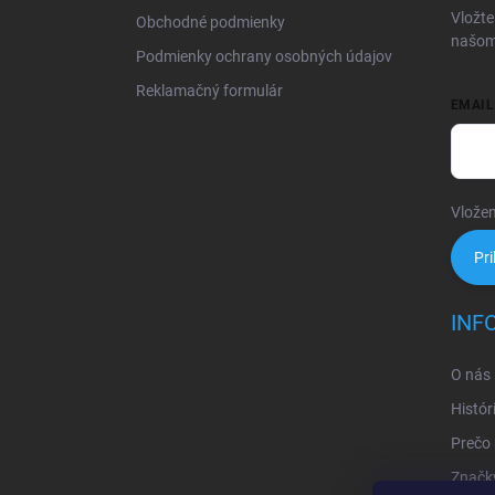
i
Vložte
Obchodné podmienky
e
našom
Podmienky ochrany osobných údajov
Reklamačný formulár
EMAIL
Vložen
Pri
INF
O nás
Histór
Prečo
Značk