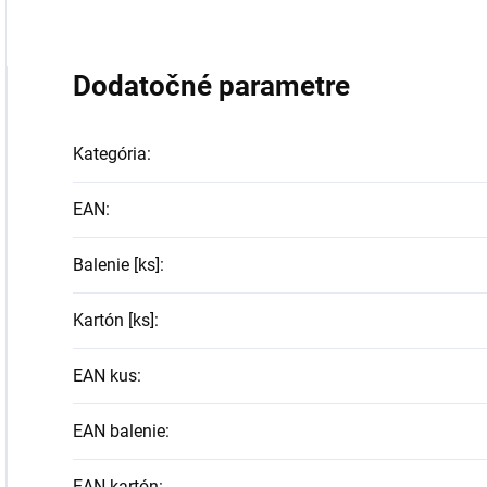
Dodatočné parametre
Kategória
:
EAN
:
Balenie [ks]
:
Kartón [ks]
:
EAN kus
:
EAN balenie
:
EAN kartón
: