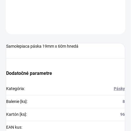
DETAILNÉ INFORMÁCIE
OPÝTAŤ SA
STRÁŽIŤ
Samolepiaca páska 19mm x 60m hnedá
Dodatočné parametre
Kategória
:
Pásky
Balenie [ks]
:
8
Kartón [ks]
:
96
EAN kus
: