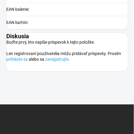
EAN balenie
:
EAN kartón
:
Diskusia
Buďte prvý, kto napíše príspevok k tejto položke.
Len registrovaní používatelia môžu pridávať príspevky. Prosím
prihláste sa
alebo sa
zaregistrujte
.
Z
á
p
ä
t