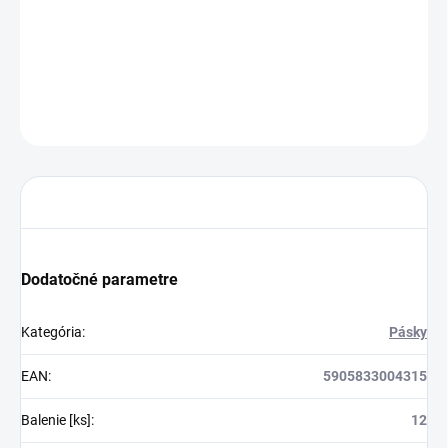
−
+
Pridať do košíka
DETAILNÉ INFORMÁCIE
OPÝTAŤ SA
STRÁŽIŤ
Dodatočné parametre
Kategória
:
Pásky
EAN
:
5905833004315
Balenie [ks]
:
12