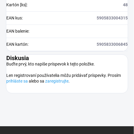
Kartón [ks]
:
48
EAN kus
:
5905833004315
EAN balenie
:
EAN kartón
:
5905833006845
Diskusia
Buďte prvý, kto napíše príspevok k tejto položke.
Len registrovaní používatelia môžu pridávať príspevky. Prosím
prihláste sa
alebo sa
zaregistrujte
.
Z